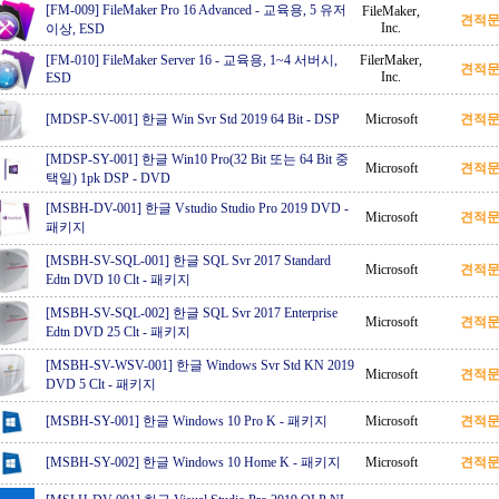
[FM-009] FileMaker Pro 16 Advanced
-
교육용, 5 유저
FileMaker,
견적
Inc.
이상, ESD
[FM-010] FileMaker Server 16
-
교육용, 1~4 서버시,
FilerMaker,
견적
Inc.
ESD
[MDSP-SV-001] 한글 Win Svr Std 2019 64 Bit
-
DSP
Microsoft
견적
[MDSP-SY-001] 한글 Win10 Pro(32 Bit 또는 64 Bit 중
Microsoft
견적
택일) 1pk DSP - DVD
[MSBH-DV-001] 한글 Vstudio Studio Pro 2019 DVD
-
Microsoft
견적
패키지
[MSBH-SV-SQL-001] 한글 SQL Svr 2017 Standard
Microsoft
견적
Edtn DVD 10 Clt
-
패키지
[MSBH-SV-SQL-002] 한글 SQL Svr 2017 Enterprise
Microsoft
견적
Edtn DVD 25 Clt
-
패키지
[MSBH-SV-WSV-001] 한글 Windows Svr Std KN 2019
Microsoft
견적
DVD 5 Clt
-
패키지
[MSBH-SY-001] 한글 Windows 10 Pro K
-
패키지
Microsoft
견적
[MSBH-SY-002] 한글 Windows 10 Home K
-
패키지
Microsoft
견적