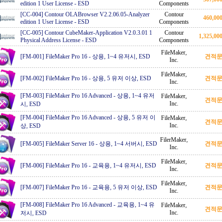
edition 1 User License
-
ESD
Components
[CC-004] Contour OLABrowser V2.2.06.05-Analyzer
Contour
460,0
edition 1 User License
-
ESD
Components
[CC-005] Contour CubeMaker-Application V2.0.3.01 1
Contour
1,325,0
Physical Address License
-
ESD
Components
FileMaker,
[FM-001] FileMaker Pro 16
-
상용, 1~4 유저시, ESD
견적
Inc.
FileMaker,
[FM-002] FileMaker Pro 16
-
상용, 5 유저 이상, ESD
견적
Inc.
[FM-003] FileMaker Pro 16 Advanced
-
상용, 1~4 유저
FileMaker,
견적
Inc.
시, ESD
[FM-004] FileMaker Pro 16 Advanced
-
상용, 5 유저 이
FileMaker,
견적
Inc.
상, ESD
FilerMaker,
[FM-005] FileMaker Server 16
-
상용, 1~4 서버시, ESD
견적
Inc.
FileMaker,
[FM-006] FileMaker Pro 16
-
교육용, 1~4 유저시, ESD
견적
Inc.
FileMaker,
[FM-007] FileMaker Pro 16
-
교육용, 5 유저 이상, ESD
견적
Inc.
[FM-008] FileMaker Pro 16 Advanced
-
교육용, 1~4 유
FileMaker,
견적
Inc.
저시, ESD