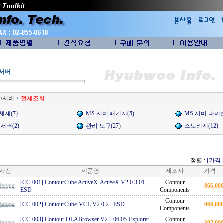
/서버
/서버
>
전체조회
체제(7)
MS 서버 패키지(5)
MS 서버 라이센
서버(2)
관리 도구(27)
스토리지(12)
정렬 :
[가격]
사진
제품명
제조사
가격
[CC-001] ContourCube ActiveX-ActiveX V2.0.3.01
-
Contour
866,0
ESD
Components
Contour
[CC-002] ContourCube-VCL V2.0.2
-
ESD
866,0
Components
[CC-003] Contour OLABrowser V2.2.06.05-Explorer
Contour
307,0