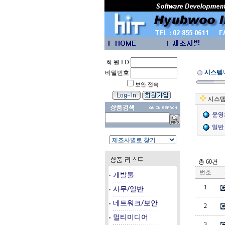
회 원 I D
시스템
비밀번호
보안 접속
시스템
운영
일반 
총 60건
번호
개발툴
사무/일반
1
네트워크/보안
2
멀티미디어
3