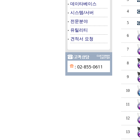
데이타베이스
4
시스템/서버
전문분야
5
유틸리티
6
견적서 요청
7
8
: 02-855-0611
9
10
11
12
13