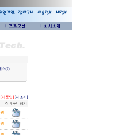
스(7)
[제품명]
[제조사]
장바구니담기
00원
00원
00원