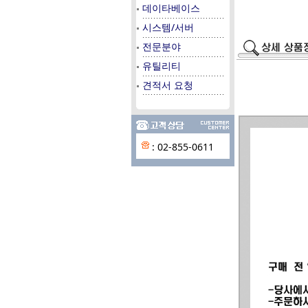
데이타베이스
시스템/서버
전문분야
유틸리티
견적서 요청
: 02-855-0611