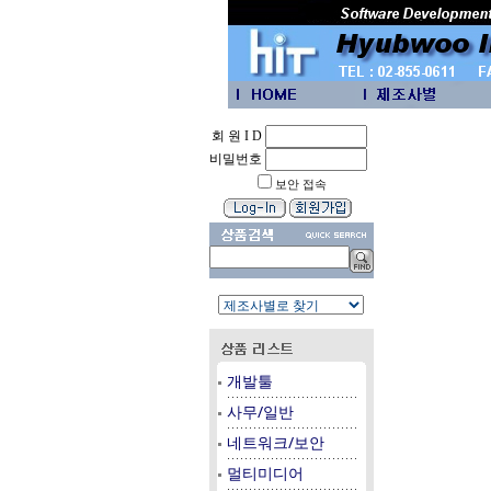
회 원 I D
비밀번호
보안 접속
개발툴
사무/일반
네트워크/보안
멀티미디어