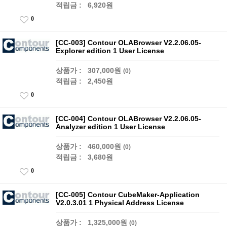
적립금 :
6,920원
0
[CC-003] Contour OLABrowser V2.2.06.05-
Explorer edition 1 User License
상품가 :
307,000원
(0)
적립금 :
2,450원
0
[CC-004] Contour OLABrowser V2.2.06.05-
Analyzer edition 1 User License
상품가 :
460,000원
(0)
적립금 :
3,680원
0
[CC-005] Contour CubeMaker-Application
V2.0.3.01 1 Physical Address License
상품가 :
1,325,000원
(0)