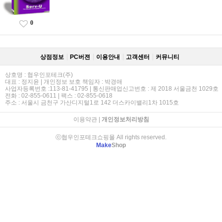
0
상점정보
PC버젼
이용안내
고객센터
커뮤니티
상호명 : 협우인포테크(주)
대표 : 정지윤 | 개인정보 보호 책임자 : 박경애
사업자등록번호 :113-81-41795 | 통신판매업신고번호 : 제 2018 서울금천 1029호
전화 : 02-855-0611 | 팩스 : 02-855-0618
주소 : 서울시 금천구 가산디지털1로 142 더스카이밸리1차 1015호
이용약관
|
개인정보처리방침
ⓒ협우인포테크쇼핑몰 All rights reserved.
Make
Shop