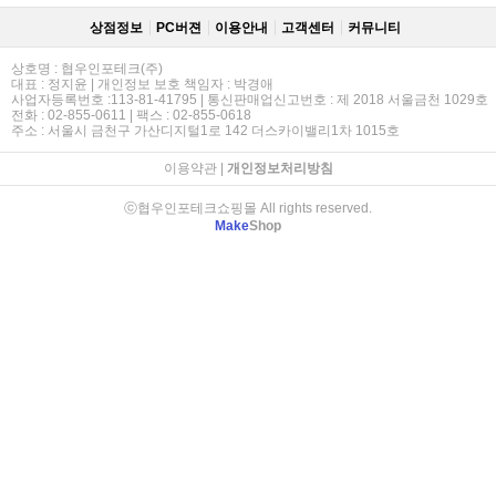
상점정보
PC버젼
이용안내
고객센터
커뮤니티
상호명 : 협우인포테크(주)
대표 : 정지윤 | 개인정보 보호 책임자 : 박경애
사업자등록번호 :113-81-41795 | 통신판매업신고번호 : 제 2018 서울금천 1029호
전화 : 02-855-0611 | 팩스 : 02-855-0618
주소 : 서울시 금천구 가산디지털1로 142 더스카이밸리1차 1015호
이용약관
|
개인정보처리방침
ⓒ협우인포테크쇼핑몰 All rights reserved.
Make
Shop