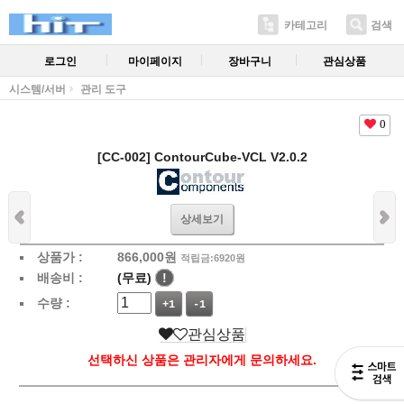
카테고리
검색
로그인
마이페이지
장바구니
관심상품
시스템/서버
관리 도구
0
[CC-002] ContourCube-VCL V2.0.2
상세보기
상품가 :
866,000
원
적립금:6920원
배송비 :
(무료)
!
수량 :
+1
-1
관심상품
선택하신 상품은 관리자에게 문의하세요.