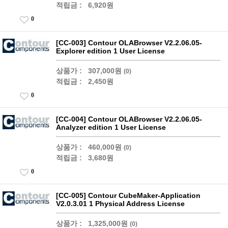
적립금 :
6,920원
0
[CC-003] Contour OLABrowser V2.2.06.05-
Explorer edition 1 User License
상품가 :
307,000원
(0)
적립금 :
2,450원
0
[CC-004] Contour OLABrowser V2.2.06.05-
Analyzer edition 1 User License
상품가 :
460,000원
(0)
적립금 :
3,680원
0
[CC-005] Contour CubeMaker-Application
V2.0.3.01 1 Physical Address License
상품가 :
1,325,000원
(0)