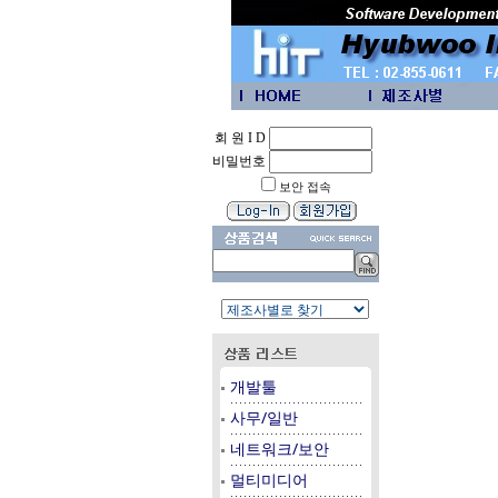
회 원 I D
비밀번호
보안 접속
개발툴
사무/일반
네트워크/보안
멀티미디어