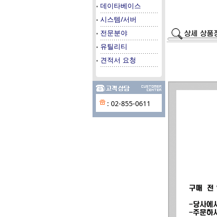
데이타베이스
시스템/서버
전문분야
유틸리티
견적서 요청
: 02-855-0611