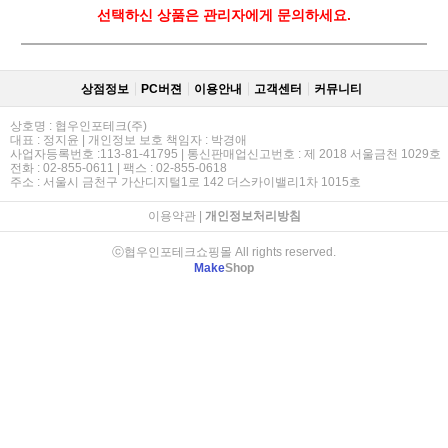
선택하신 상품은 관리자에게 문의하세요.
상점정보
PC버젼
이용안내
고객센터
커뮤니티
상호명 : 협우인포테크(주)
대표 : 정지윤 | 개인정보 보호 책임자 : 박경애
사업자등록번호 :113-81-41795 | 통신판매업신고번호 : 제 2018 서울금천 1029호
전화 : 02-855-0611 | 팩스 : 02-855-0618
주소 : 서울시 금천구 가산디지털1로 142 더스카이밸리1차 1015호
이용약관
|
개인정보처리방침
ⓒ협우인포테크쇼핑몰 All rights reserved.
Make
Shop