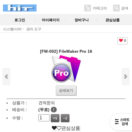
카테고리
검색
로그인
마이페이지
장바구니
관심상품
시스템/서버
관리 도구
0
[FM-002] FileMaker Pro 16
상세보기
상품가 :
견적문의
배송비 :
(무료)
!
수량 :
+1
-1
관심상품