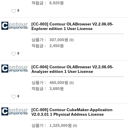
적립금 :
6,920원
0
[CC-003] Contour OLABrowser V2.2.06.05-
Explorer edition 1 User License
상품가 :
307,000원
(0)
적립금 :
2,450원
0
[CC-004] Contour OLABrowser V2.2.06.05-
Analyzer edition 1 User License
상품가 :
460,000원
(0)
적립금 :
3,680원
0
[CC-005] Contour CubeMaker-Application
V2.0.3.01 1 Physical Address License
상품가 :
1,325,000원
(0)