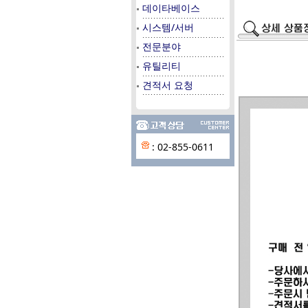
데이타베이스
시스템/서버
전문분야
유틸리티
견적서 요청
: 02-855-0611