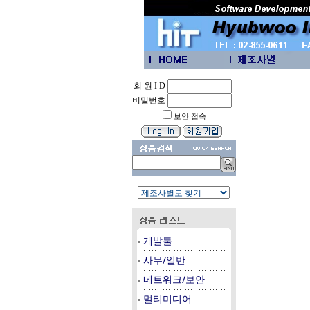
회 원 I D
비밀번호
보안 접속
개발툴
사무/일반
네트워크/보안
멀티미디어