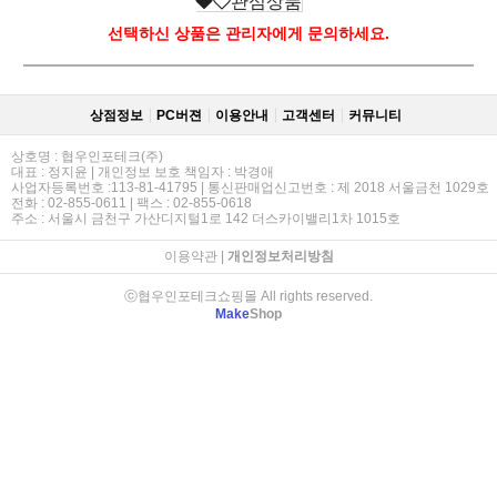
관심상품
선택하신 상품은 관리자에게 문의하세요.
상점정보
PC버젼
이용안내
고객센터
커뮤니티
상호명 : 협우인포테크(주)
대표 : 정지윤 | 개인정보 보호 책임자 : 박경애
사업자등록번호 :113-81-41795 | 통신판매업신고번호 : 제 2018 서울금천 1029호
전화 : 02-855-0611 | 팩스 : 02-855-0618
주소 : 서울시 금천구 가산디지털1로 142 더스카이밸리1차 1015호
이용약관
|
개인정보처리방침
ⓒ협우인포테크쇼핑몰 All rights reserved.
Make
Shop