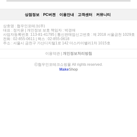
상점정보
PC버젼
이용안내
고객센터
커뮤니티
상호명 : 협우인포테크(주)
대표 : 정지윤 | 개인정보 보호 책임자 : 박경애
사업자등록번호 :113-81-41795 | 통신판매업신고번호 : 제 2018 서울금천 1029호
전화 : 02-855-0611 | 팩스 : 02-855-0618
주소 : 서울시 금천구 가산디지털1로 142 더스카이밸리1차 1015호
이용약관
|
개인정보처리방침
ⓒ협우인포테크쇼핑몰 All rights reserved.
Make
Shop