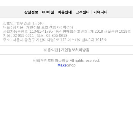
상점정보
PC버젼
이용안내
고객센터
커뮤니티
상호명 : 협우인포테크(주)
대표 : 정지윤 | 개인정보 보호 책임자 : 박경애
사업자등록번호 :113-81-41795 | 통신판매업신고번호 : 제 2018 서울금천 1029호
전화 : 02-855-0611 | 팩스 : 02-855-0618
주소 : 서울시 금천구 가산디지털1로 142 더스카이밸리1차 1015호
이용약관
|
개인정보처리방침
ⓒ협우인포테크쇼핑몰 All rights reserved.
Make
Shop