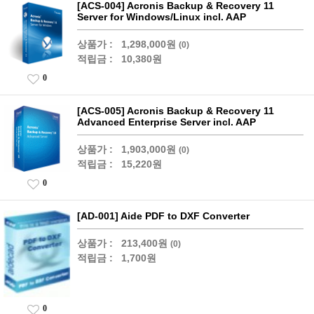
[ACS-004] Acronis Backup & Recovery 11
Server for Windows/Linux incl. AAP
상품가 :
1,298,000원
(0)
적립금 :
10,380원
0
[ACS-005] Acronis Backup & Recovery 11
Advanced Enterprise Server incl. AAP
상품가 :
1,903,000원
(0)
적립금 :
15,220원
0
[AD-001] Aide PDF to DXF Converter
상품가 :
213,400원
(0)
적립금 :
1,700원
0