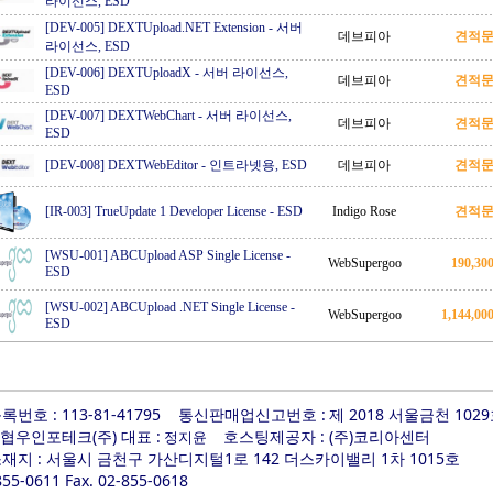
라이선스, ESD
[DEV-005] DEXTUpload.NET Extension
-
서버
데브피아
견적
라이선스, ESD
[DEV-006] DEXTUploadX
-
서버 라이선스,
데브피아
견적
ESD
[DEV-007] DEXTWebChart
-
서버 라이선스,
데브피아
견적
ESD
[DEV-008] DEXTWebEditor
-
인트라넷용, ESD
데브피아
견적
[IR-003] TrueUpdate 1 Developer License
-
ESD
Indigo Rose
견적
[WSU-001] ABCUpload ASP Single License
-
WebSupergoo
190,3
ESD
[WSU-002] ABCUpload .NET Single License
-
WebSupergoo
1,144,0
ESD
번호 : 113-81-41795
통신판매업신고번호 :
제 2018 서울금천 102
 협우인포테크(주) 대표 :
호스팅제공자 : (주)코리아센터
정지윤
지 : 서울시 금천구 가산디지털1로 142 더스카이밸리 1차 1015호
-855-0611 Fax. 02-855-0618