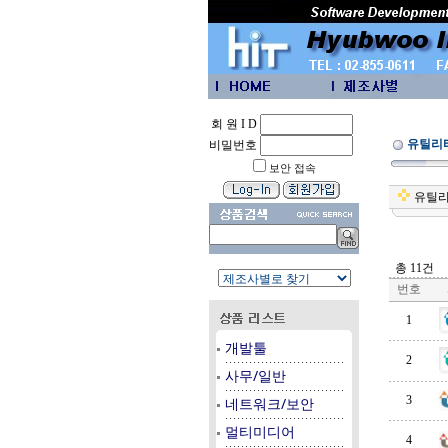
회 원 I D
유틸리
비밀번호
보안 접속
유틸
총 11건
번호
1
개발툴
2
사무/일반
3
네트워크/보안
멀티미디어
4