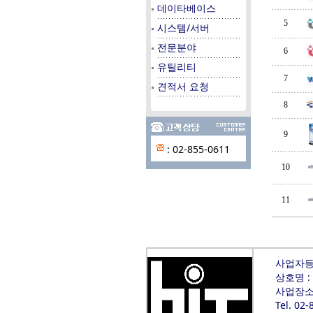
데이타베이스
5
시스템/서버
전문분야
6
유틸리티
7
견적서 요청
8
9
: 02-855-0611
10
11
사업자등록
상호명 :
사업장소재
Tel. 02