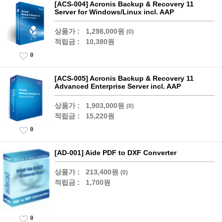
[ACS-004] Acronis Backup & Recovery 11
Server for Windows/Linux incl. AAP
상품가 :
1,298,000원
(0)
적립금 :
10,380원
0
[ACS-005] Acronis Backup & Recovery 11
Advanced Enterprise Server incl. AAP
상품가 :
1,903,000원
(0)
적립금 :
15,220원
0
[AD-001] Aide PDF to DXF Converter
상품가 :
213,400원
(0)
적립금 :
1,700원
0