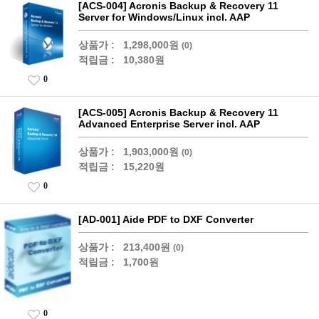
[ACS-004] Acronis Backup & Recovery 11
Server for Windows/Linux incl. AAP
상품가 :
1,298,000원
(0)
적립금 :
10,380원
0
[ACS-005] Acronis Backup & Recovery 11
Advanced Enterprise Server incl. AAP
상품가 :
1,903,000원
(0)
적립금 :
15,220원
0
[AD-001] Aide PDF to DXF Converter
상품가 :
213,400원
(0)
적립금 :
1,700원
0