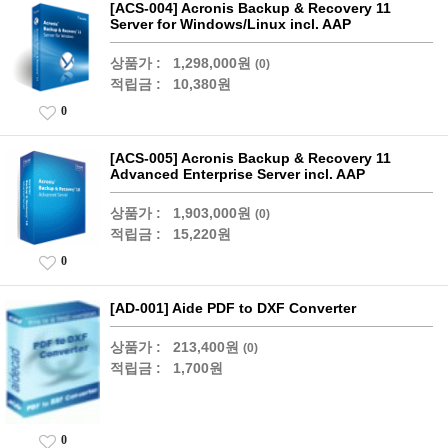
[ACS-004] Acronis Backup & Recovery 11
Server for Windows/Linux incl. AAP
상품가 :
1,298,000원
(0)
적립금 :
10,380원
0
[ACS-005] Acronis Backup & Recovery 11
Advanced Enterprise Server incl. AAP
상품가 :
1,903,000원
(0)
적립금 :
15,220원
0
[AD-001] Aide PDF to DXF Converter
상품가 :
213,400원
(0)
적립금 :
1,700원
0