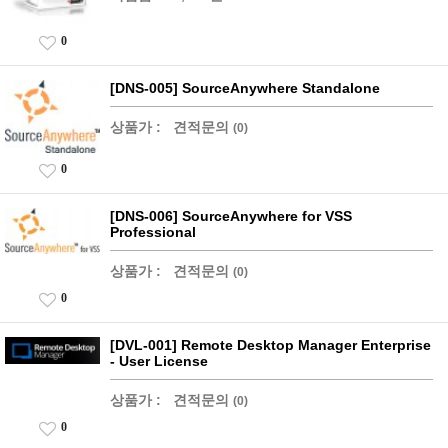
0
[DNS-005] SourceAnywhere Standalone
상품가 :
견적문의
(0)
0
[DNS-006] SourceAnywhere for VSS
Professional
상품가 :
견적문의
(0)
0
[DVL-001] Remote Desktop Manager Enterprise
- User License
상품가 :
견적문의
(0)
0