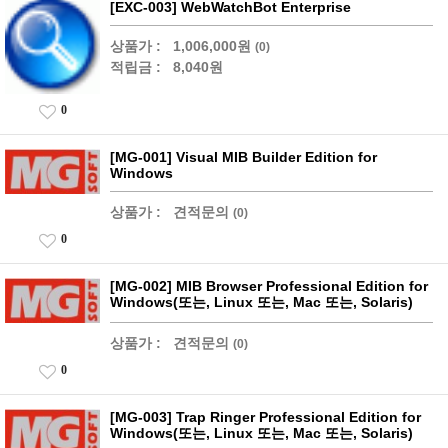
[EXC-003] WebWatchBot Enterprise
상품가 :
1,006,000원
(0)
적립금 :
8,040원
0
[MG-001] Visual MIB Builder Edition for
Windows
상품가 :
견적문의
(0)
0
[MG-002] MIB Browser Professional Edition for
Windows(또는, Linux 또는, Mac 또는, Solaris)
상품가 :
견적문의
(0)
0
[MG-003] Trap Ringer Professional Edition for
Windows(또는, Linux 또는, Mac 또는, Solaris)