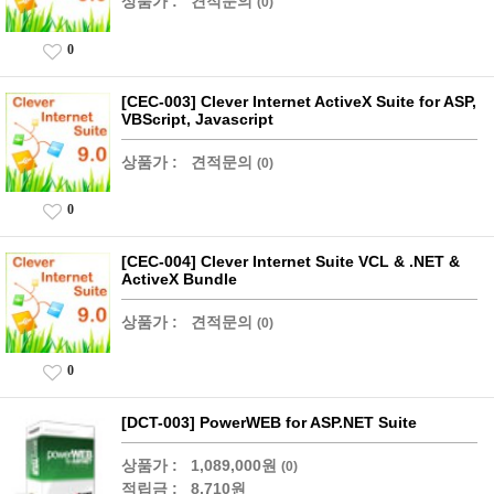
상품가 :
견적문의
(0)
0
[CEC-003] Clever Internet ActiveX Suite for ASP,
VBScript, Javascript
상품가 :
견적문의
(0)
0
[CEC-004] Clever Internet Suite VCL & .NET &
ActiveX Bundle
상품가 :
견적문의
(0)
0
[DCT-003] PowerWEB for ASP.NET Suite
상품가 :
1,089,000원
(0)
적립금 :
8,710원