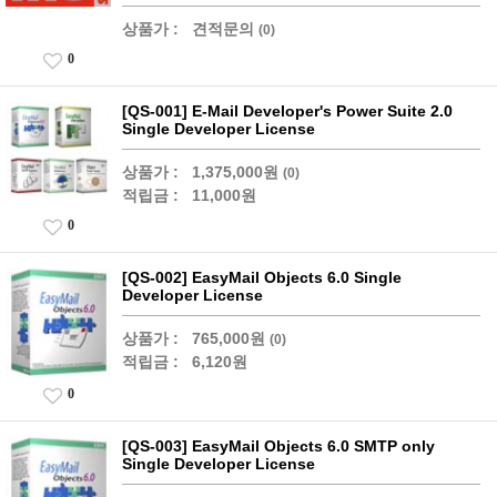
상품가 :
견적문의
(0)
0
[QS-001] E-Mail Developer's Power Suite 2.0
Single Developer License
상품가 :
1,375,000원
(0)
적립금 :
11,000원
0
[QS-002] EasyMail Objects 6.0 Single
Developer License
상품가 :
765,000원
(0)
적립금 :
6,120원
0
[QS-003] EasyMail Objects 6.0 SMTP only
Single Developer License