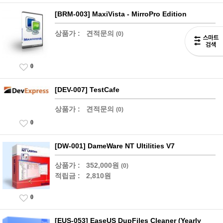
[BRM-003] MaxiVista - MirroPro Edition
상품가 :
견적문의
(0)
0
[DEV-007] TestCafe
상품가 :
견적문의
(0)
0
[DW-001] DameWare NT Ultilities V7
상품가 :
352,000원
(0)
적립금 :
2,810원
0
[EUS-053] EaseUS DupFiles Cleaner (Yearly