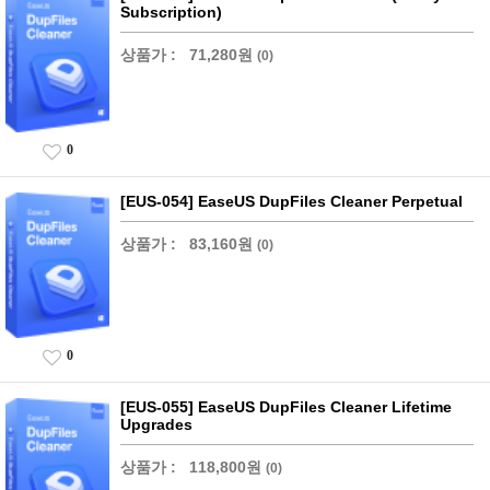
Subscription)
상품가 :
71,280원
(0)
0
[EUS-054] EaseUS DupFiles Cleaner Perpetual
상품가 :
83,160원
(0)
0
[EUS-055] EaseUS DupFiles Cleaner Lifetime
Upgrades
상품가 :
118,800원
(0)