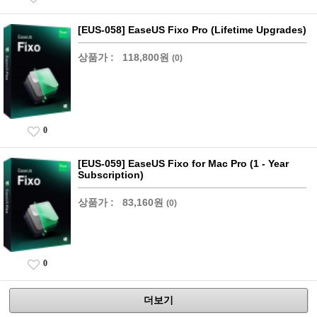
[EUS-058] EaseUS Fixo Pro (Lifetime Upgrades)
상품가 :
118,800원
(0)
0
[EUS-059] EaseUS Fixo for Mac Pro (1 - Year
Subscription)
상품가 :
83,160원
(0)
0
더보기