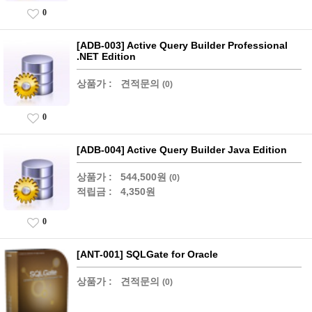
0
[ADB-003] Active Query Builder Professional
.NET Edition
상품가 :
견적문의
(0)
0
[ADB-004] Active Query Builder Java Edition
상품가 :
544,500원
(0)
적립금 :
4,350원
0
[ANT-001] SQLGate for Oracle
상품가 :
견적문의
(0)