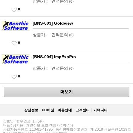
상품가 :
견적문의
(0)
0
[BNS-003] Goldview
상품가 :
견적문의
(0)
0
[BNS-004] ImpExpPro
상품가 :
견적문의
(0)
0
더보기
상점정보
PC버젼
이용안내
고객센터
커뮤니티
상호명 : 협우인포테크(주)
대표 : 정지윤 | 개인정보 보호 책임자 : 박경애
사업자등록번호 :113-81-41795 | 통신판매업신고번호 : 제 2018 서울금천 1029호