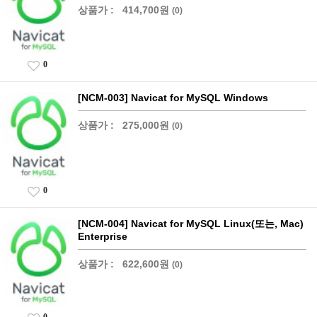
상품가 :
414,700원
(0)
0
[NCM-003] Navicat for MySQL Windows
상품가 :
275,000원
(0)
0
[NCM-004] Navicat for MySQL Linux(또는, Mac)
Enterprise
상품가 :
622,600원
(0)