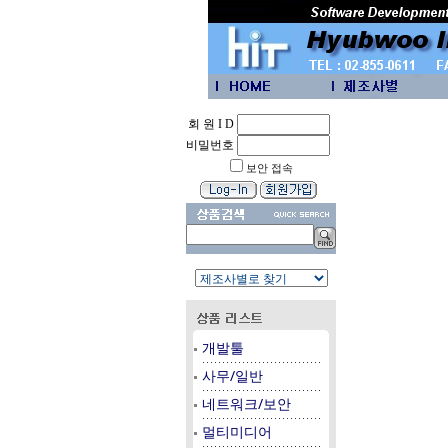
회 원 I D
비밀번호
보안 접속
개발툴
사무/일반
네트워크/보안
멀티미디어