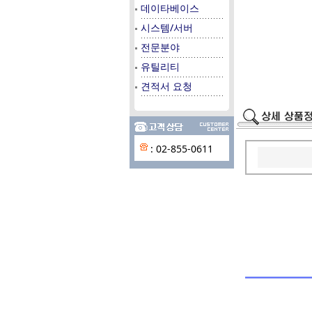
데이타베이스
시스템/서버
전문분야
유틸리티
견적서 요청
: 02-855-0611