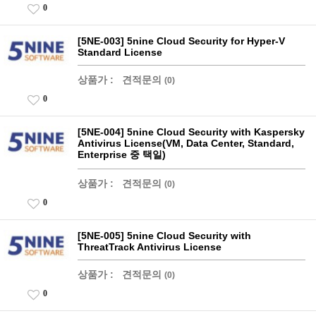
0
[5NE-003] 5nine Cloud Security for Hyper-V
Standard License
상품가 :
견적문의
(0)
0
[5NE-004] 5nine Cloud Security with Kaspersky
Antivirus License(VM, Data Center, Standard,
Enterprise 중 택일)
상품가 :
견적문의
(0)
0
[5NE-005] 5nine Cloud Security with
ThreatTrack Antivirus License
상품가 :
견적문의
(0)
0