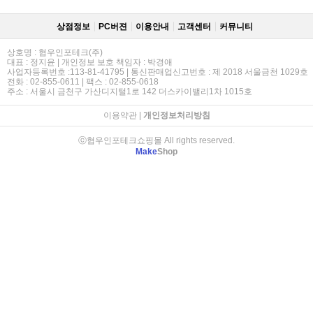
상점정보
PC버젼
이용안내
고객센터
커뮤니티
상호명 : 협우인포테크(주)
대표 : 정지윤 | 개인정보 보호 책임자 : 박경애
사업자등록번호 :113-81-41795 | 통신판매업신고번호 : 제 2018 서울금천 1029호
전화 : 02-855-0611 | 팩스 : 02-855-0618
주소 : 서울시 금천구 가산디지털1로 142 더스카이밸리1차 1015호
이용약관
|
개인정보처리방침
ⓒ협우인포테크쇼핑몰 All rights reserved.
Make
Shop