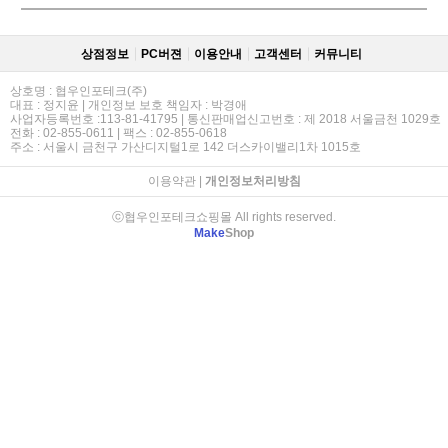
상점정보
PC버젼
이용안내
고객센터
커뮤니티
상호명 : 협우인포테크(주)
대표 : 정지윤 | 개인정보 보호 책임자 : 박경애
사업자등록번호 :113-81-41795 | 통신판매업신고번호 : 제 2018 서울금천 1029호
전화 : 02-855-0611 | 팩스 : 02-855-0618
주소 : 서울시 금천구 가산디지털1로 142 더스카이밸리1차 1015호
이용약관
|
개인정보처리방침
ⓒ협우인포테크쇼핑몰 All rights reserved.
Make
Shop