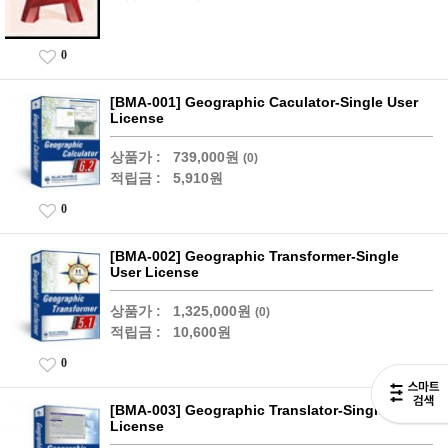
0
[BMA-001] Geographic Caculator-Single User
License
상품가 :
739,000원
(0)
적립금 :
5,910원
0
[BMA-002] Geographic Transformer-Single
User License
상품가 :
1,325,000원
(0)
적립금 :
10,600원
0
[BMA-003] Geographic Translator-Single User
License