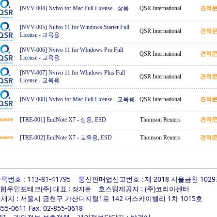
[NVV-004] Nvivo for Mac Full License
-
상용
QSR International
견적
[NVV-005] Nuivo 11 for Windows Starter Full
QSR International
견적
License
-
교육용
[NVV-006] Nvivo 11 for WIndows Pro Full
QSR International
견적
License
-
교육용
[NVV-007] Nvivo 11 for WIndows Plus Full
QSR International
견적
License
-
교육용
[NVV-008] Nvivo for Mac Full License
-
교육용
QSR International
견적
[TRE-001] EndNote X7
-
상용, ESD
Thomson Reuters
견적
[TRE-002] EndNote X7
-
교육용, ESD
Thomson Reuters
견적
번호 : 113-81-41795
통신판매업신고번호 :
제 2018 서울금천 102
 협우인포테크(주) 대표 :
호스팅제공자 : (주)코리아센터
정지윤
지 : 서울시 금천구 가산디지털1로 142 더스카이밸리 1차 1015호
-855-0611 Fax. 02-855-0618