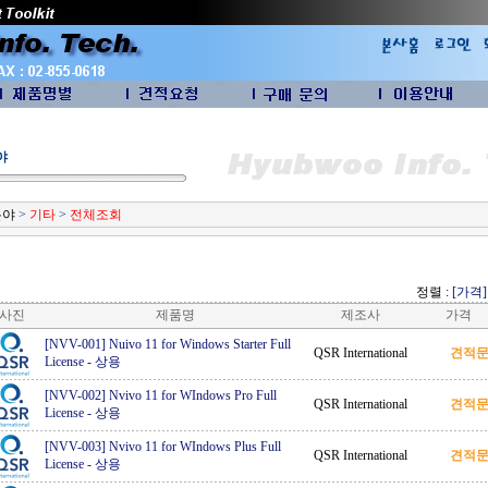
야
분야
>
기타
>
전체조회
정렬 :
[가격]
사진
제품명
제조사
가격
[NVV-001] Nuivo 11 for Windows Starter Full
QSR International
견적
License
-
상용
[NVV-002] Nvivo 11 for WIndows Pro Full
QSR International
견적
License
-
상용
[NVV-003] Nvivo 11 for WIndows Plus Full
QSR International
견적
License
-
상용