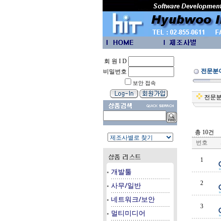
회 원 I D
전문분
비밀번호
보안 접속
전문
총 10건
번호
1
개발툴
2
사무/일반
네트워크/보안
3
멀티미디어