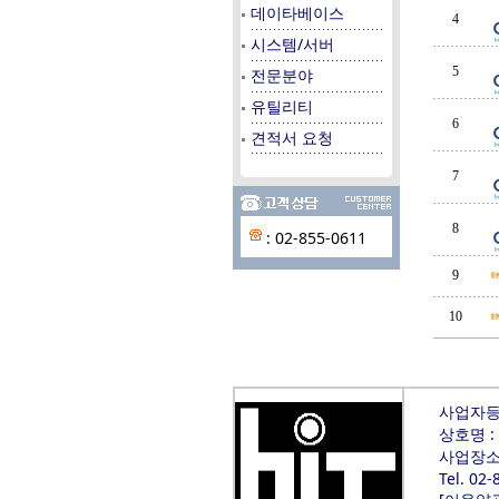
데이타베이스
4
시스템/서버
5
전문분야
유틸리티
6
견적서 요청
7
8
: 02-855-0611
9
10
사업자등록
상호명 :
사업장소재
Tel. 02