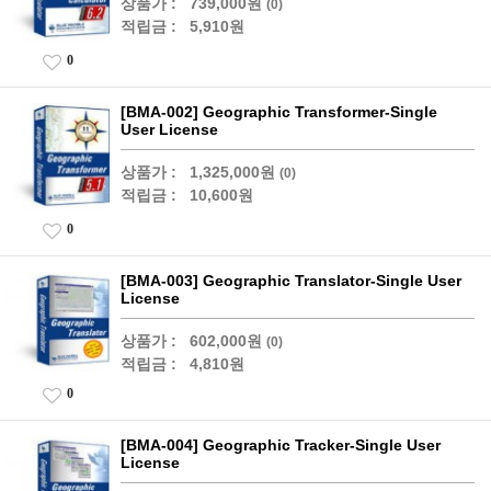
상품가 :
739,000원
(0)
적립금 :
5,910원
0
[BMA-002] Geographic Transformer-Single
User License
상품가 :
1,325,000원
(0)
적립금 :
10,600원
0
[BMA-003] Geographic Translator-Single User
License
상품가 :
602,000원
(0)
적립금 :
4,810원
0
[BMA-004] Geographic Tracker-Single User
License