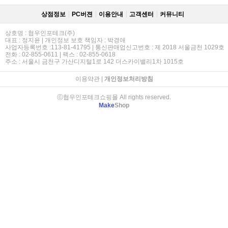
상점정보
PC버젼
이용안내
고객센터
커뮤니티
상호명 : 협우인포테크(주)
대표 : 정지윤 | 개인정보 보호 책임자 : 박경애
사업자등록번호 :113-81-41795 | 통신판매업신고번호 : 제 2018 서울금천 1029호
전화 : 02-855-0611 | 팩스 : 02-855-0618
주소 : 서울시 금천구 가산디지털1로 142 더스카이밸리1차 1015호
이용약관
|
개인정보처리방침
ⓒ협우인포테크쇼핑몰 All rights reserved.
Make
Shop