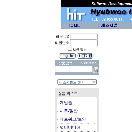
회 원 I D
비밀번호
보안 접속
개발툴
사무/일반
네트워크/보안
멀티미디어