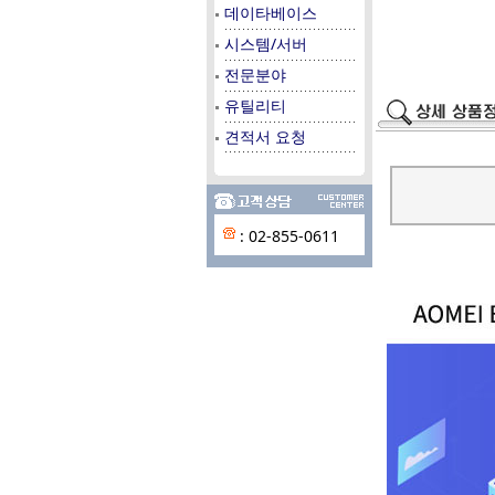
데이타베이스
시스템/서버
전문분야
유틸리티
견적서 요청
: 02-855-0611