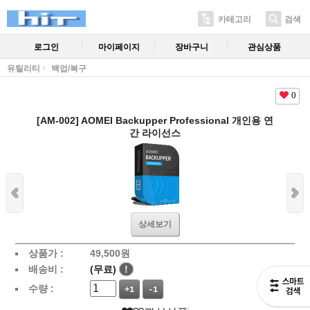
카테고리
검색
로그인
마이페이지
장바구니
관심상품
유틸리티
백업/복구
0
[AM-002] AOMEI Backupper Professional 개인용 연
간 라이선스
상세보기
상품가 :
49,500
원
배송비 :
(무료)
!
수량 :
+1
-1