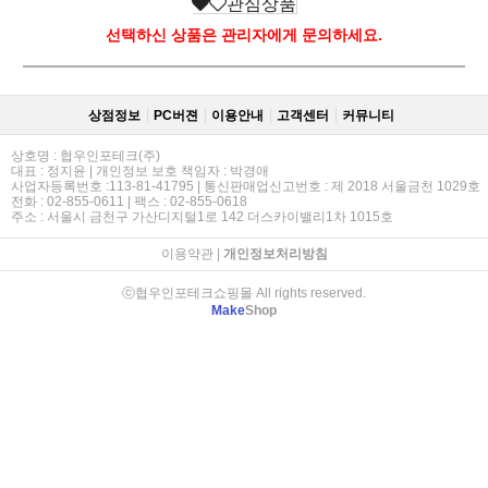
관심상품
선택하신 상품은 관리자에게 문의하세요.
상점정보
PC버젼
이용안내
고객센터
커뮤니티
상호명 : 협우인포테크(주)
대표 : 정지윤 | 개인정보 보호 책임자 : 박경애
사업자등록번호 :113-81-41795 | 통신판매업신고번호 : 제 2018 서울금천 1029호
전화 : 02-855-0611 | 팩스 : 02-855-0618
주소 : 서울시 금천구 가산디지털1로 142 더스카이밸리1차 1015호
이용약관
|
개인정보처리방침
ⓒ협우인포테크쇼핑몰 All rights reserved.
Make
Shop