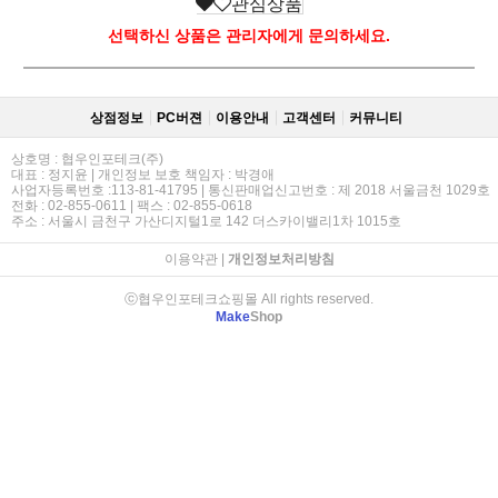
관심상품
선택하신 상품은 관리자에게 문의하세요.
상점정보
PC버젼
이용안내
고객센터
커뮤니티
상호명 : 협우인포테크(주)
대표 : 정지윤 | 개인정보 보호 책임자 : 박경애
사업자등록번호 :113-81-41795 | 통신판매업신고번호 : 제 2018 서울금천 1029호
전화 : 02-855-0611 | 팩스 : 02-855-0618
주소 : 서울시 금천구 가산디지털1로 142 더스카이밸리1차 1015호
이용약관
|
개인정보처리방침
ⓒ협우인포테크쇼핑몰 All rights reserved.
Make
Shop