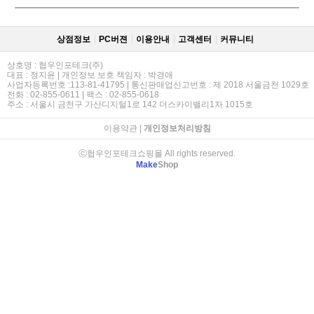
상점정보
PC버젼
이용안내
고객센터
커뮤니티
상호명 : 협우인포테크(주)
대표 : 정지윤 | 개인정보 보호 책임자 : 박경애
사업자등록번호 :113-81-41795 | 통신판매업신고번호 : 제 2018 서울금천 1029호
전화 : 02-855-0611 | 팩스 : 02-855-0618
주소 : 서울시 금천구 가산디지털1로 142 더스카이밸리1차 1015호
이용약관
|
개인정보처리방침
ⓒ협우인포테크쇼핑몰 All rights reserved.
Make
Shop