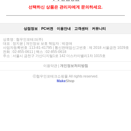
선택하신 상품은 관리자에게 문의하세요.
상점정보
PC버젼
이용안내
고객센터
커뮤니티
상호명 : 협우인포테크(주)
대표 : 정지윤 | 개인정보 보호 책임자 : 박경애
사업자등록번호 :113-81-41795 | 통신판매업신고번호 : 제 2018 서울금천 1029호
전화 : 02-855-0611 | 팩스 : 02-855-0618
주소 : 서울시 금천구 가산디지털1로 142 더스카이밸리1차 1015호
이용약관
|
개인정보처리방침
ⓒ협우인포테크쇼핑몰 All rights reserved.
Make
Shop