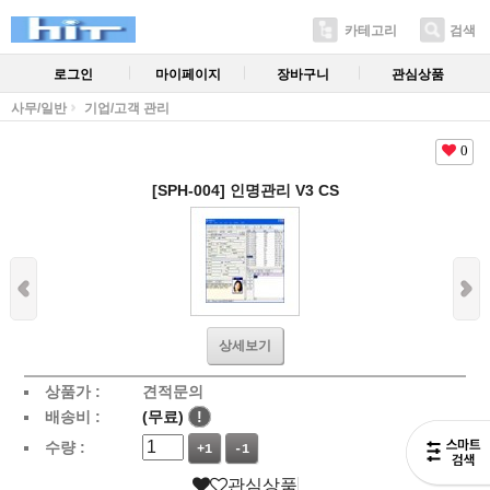
카테고리
검색
로그인
마이페이지
장바구니
관심상품
사무/일반
기업/고객 관리
0
[SPH-004] 인명관리 V3 CS
상세보기
상품가 :
견적문의
배송비 :
(무료)
!
수량 :
+1
-1
관심상품