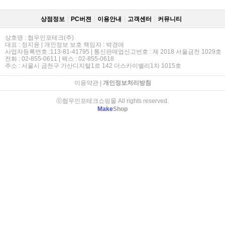
상점정보
PC버젼
이용안내
고객센터
커뮤니티
상호명 : 협우인포테크(주)
대표 : 정지윤 | 개인정보 보호 책임자 : 박경애
사업자등록번호 :113-81-41795 | 통신판매업신고번호 : 제 2018 서울금천 1029호
전화 : 02-855-0611 | 팩스 : 02-855-0618
주소 : 서울시 금천구 가산디지털1로 142 더스카이밸리1차 1015호
이용약관
|
개인정보처리방침
ⓒ협우인포테크쇼핑몰 All rights reserved.
Make
Shop