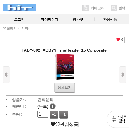
카테고리
검색
로그인
마이페이지
장바구니
관심상품
유틸리티
기타
0
[ABY-002] ABBYY FineReader 15 Corporate
상세보기
상품가 :
견적문의
배송비 :
(무료)
!
수량 :
+1
-1
관심상품