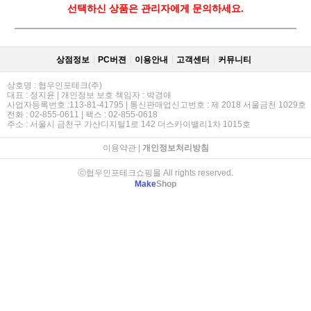
선택하신 상품은 관리자에게 문의하세요.
상점정보
PC버젼
이용안내
고객센터
커뮤니티
상호명 : 협우인포테크(주)
대표 : 정지윤 | 개인정보 보호 책임자 : 박경애
사업자등록번호 :113-81-41795 | 통신판매업신고번호 : 제 2018 서울금천 1029호
전화 : 02-855-0611 | 팩스 : 02-855-0618
주소 : 서울시 금천구 가산디지털1로 142 더스카이밸리1차 1015호
이용약관
|
개인정보처리방침
ⓒ협우인포테크쇼핑몰 All rights reserved.
Make
Shop