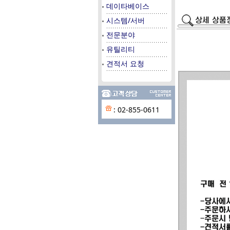
데이타베이스
시스템/서버
전문분야
유틸리티
견적서 요청
: 02-855-0611