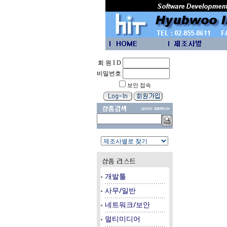
회 원 I D
비밀번호
보안 접속
개발툴
사무/일반
네트워크/보안
멀티미디어