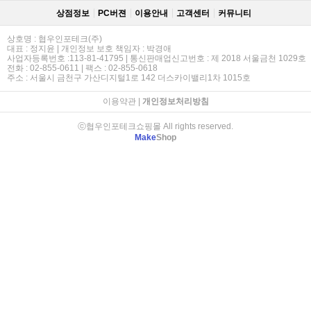
상점정보
PC버젼
이용안내
고객센터
커뮤니티
상호명 : 협우인포테크(주)
대표 : 정지윤 | 개인정보 보호 책임자 : 박경애
사업자등록번호 :113-81-41795 | 통신판매업신고번호 : 제 2018 서울금천 1029호
전화 : 02-855-0611 | 팩스 : 02-855-0618
주소 : 서울시 금천구 가산디지털1로 142 더스카이밸리1차 1015호
이용약관
|
개인정보처리방침
ⓒ협우인포테크쇼핑몰 All rights reserved.
Make
Shop