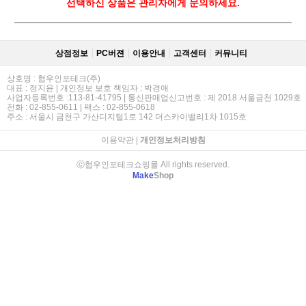
선택하신 상품은 관리자에게 문의하세요.
상점정보
PC버젼
이용안내
고객센터
커뮤니티
상호명 : 협우인포테크(주)
대표 : 정지윤 | 개인정보 보호 책임자 : 박경애
사업자등록번호 :113-81-41795 | 통신판매업신고번호 : 제 2018 서울금천 1029호
전화 : 02-855-0611 | 팩스 : 02-855-0618
주소 : 서울시 금천구 가산디지털1로 142 더스카이밸리1차 1015호
이용약관
|
개인정보처리방침
ⓒ협우인포테크쇼핑몰 All rights reserved.
Make
Shop