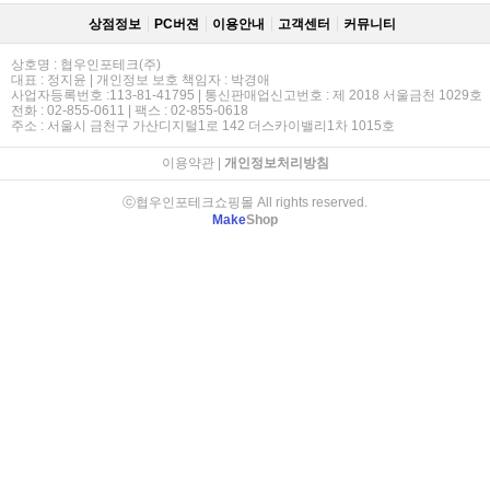
상점정보
PC버젼
이용안내
고객센터
커뮤니티
상호명 : 협우인포테크(주)
대표 : 정지윤 | 개인정보 보호 책임자 : 박경애
사업자등록번호 :113-81-41795 | 통신판매업신고번호 : 제 2018 서울금천 1029호
전화 : 02-855-0611 | 팩스 : 02-855-0618
주소 : 서울시 금천구 가산디지털1로 142 더스카이밸리1차 1015호
이용약관
|
개인정보처리방침
ⓒ협우인포테크쇼핑몰 All rights reserved.
Make
Shop