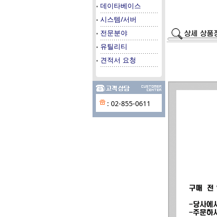
데이타베이스
시스템/서버
전문분야
유틸리티
견적서 요청
: 02-855-0611