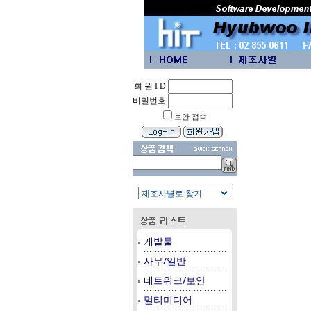
회 원 I D
비밀번호
보안 접속
개발툴
사무/일반
네트워크/보안
멀티미디어