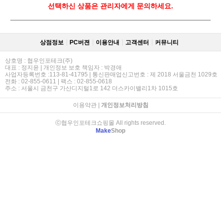
선택하신 상품은 관리자에게 문의하세요.
상점정보
PC버젼
이용안내
고객센터
커뮤니티
상호명 : 협우인포테크(주)
대표 : 정지윤 | 개인정보 보호 책임자 : 박경애
사업자등록번호 :113-81-41795 | 통신판매업신고번호 : 제 2018 서울금천 1029호
전화 : 02-855-0611 | 팩스 : 02-855-0618
주소 : 서울시 금천구 가산디지털1로 142 더스카이밸리1차 1015호
이용약관
|
개인정보처리방침
ⓒ협우인포테크쇼핑몰 All rights reserved.
Make
Shop