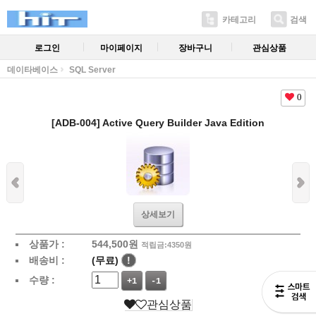
카테고리
검색
로그인
마이페이지
장바구니
관심상품
데이타베이스
SQL Server
0
[ADB-004] Active Query Builder Java Edition
상세보기
상품가 :
544,500
원
적립금:4350원
배송비 :
(무료)
!
수량 :
+1
-1
관심상품