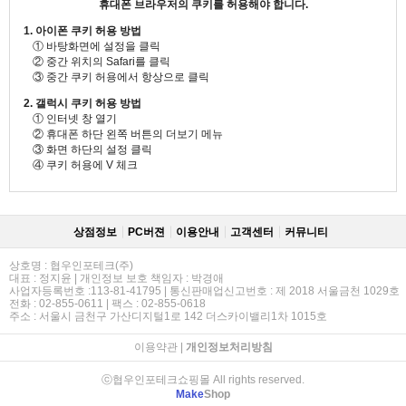
휴대폰 브라우저의 쿠키를 허용해야 합니다.
1. 아이폰 쿠키 허용 방법
① 바탕화면에 설정을 클릭
② 중간 위치의 Safari를 클릭
③ 중간 쿠키 허용에서 항상으로 클릭
2. 갤럭시 쿠키 허용 방법
① 인터넷 창 열기
② 휴대폰 하단 왼쪽 버튼의 더보기 메뉴
③ 화면 하단의 설정 클릭
④ 쿠키 허용에 V 체크
상점정보
PC버젼
이용안내
고객센터
커뮤니티
상호명 : 협우인포테크(주)
대표 : 정지윤 | 개인정보 보호 책임자 : 박경애
사업자등록번호 :113-81-41795 | 통신판매업신고번호 : 제 2018 서울금천 1029호
전화 : 02-855-0611 | 팩스 : 02-855-0618
주소 : 서울시 금천구 가산디지털1로 142 더스카이밸리1차 1015호
이용약관
|
개인정보처리방침
ⓒ협우인포테크쇼핑몰 All rights reserved.
Make
Shop