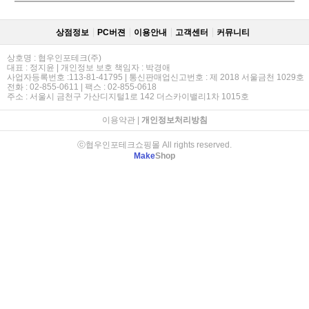
상점정보
PC버젼
이용안내
고객센터
커뮤니티
상호명 : 협우인포테크(주)
대표 : 정지윤 | 개인정보 보호 책임자 : 박경애
사업자등록번호 :113-81-41795 | 통신판매업신고번호 : 제 2018 서울금천 1029호
전화 : 02-855-0611 | 팩스 : 02-855-0618
주소 : 서울시 금천구 가산디지털1로 142 더스카이밸리1차 1015호
이용약관
|
개인정보처리방침
ⓒ협우인포테크쇼핑몰 All rights reserved.
Make
Shop