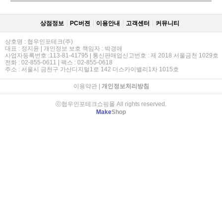
상점정보
PC버젼
이용안내
고객센터
커뮤니티
상호명 : 협우인포테크(주)
대표 : 정지윤 | 개인정보 보호 책임자 : 박경애
사업자등록번호 :113-81-41795 | 통신판매업신고번호 : 제 2018 서울금천 1029호
전화 : 02-855-0611 | 팩스 : 02-855-0618
주소 : 서울시 금천구 가산디지털1로 142 더스카이밸리1차 1015호
이용약관
|
개인정보처리방침
ⓒ협우인포테크쇼핑몰 All rights reserved.
Make
Shop