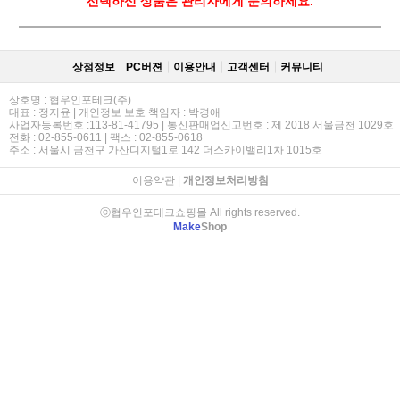
선택하신 상품은 관리자에게 문의하세요.
상점정보
PC버젼
이용안내
고객센터
커뮤니티
상호명 : 협우인포테크(주)
대표 : 정지윤 | 개인정보 보호 책임자 : 박경애
사업자등록번호 :113-81-41795 | 통신판매업신고번호 : 제 2018 서울금천 1029호
전화 : 02-855-0611 | 팩스 : 02-855-0618
주소 : 서울시 금천구 가산디지털1로 142 더스카이밸리1차 1015호
이용약관
|
개인정보처리방침
ⓒ협우인포테크쇼핑몰 All rights reserved.
Make
Shop