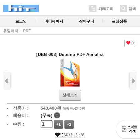
카테고리
검색
로그인
마이페이지
장바구니
관심상품
유틸리티
PDF
0
[DEB-003] Debenu PDF Aerialist
상세보기
상품가 :
543,400
원
적립금:4340원
배송비 :
(무료)
!
수량 :
+1
-1
관심상품