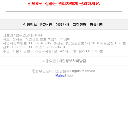
선택하신 상품은 관리자에게 문의하세요.
상점정보
PC버젼
이용안내
고객센터
커뮤니티
상호명 : 협우인포테크(주)
대표 : 정지윤 | 개인정보 보호 책임자 : 박경애
사업자등록번호 :113-81-41795 | 통신판매업신고번호 : 제 2018 서울금천 1029호
전화 : 02-855-0611 | 팩스 : 02-855-0618
주소 : 서울시 금천구 가산디지털1로 142 더스카이밸리1차 1015호
이용약관
|
개인정보처리방침
ⓒ협우인포테크쇼핑몰 All rights reserved.
Make
Shop