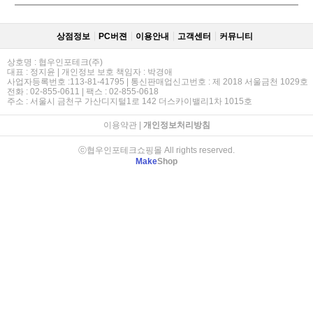
상점정보
PC버젼
이용안내
고객센터
커뮤니티
상호명 : 협우인포테크(주)
대표 : 정지윤 | 개인정보 보호 책임자 : 박경애
사업자등록번호 :113-81-41795 | 통신판매업신고번호 : 제 2018 서울금천 1029호
전화 : 02-855-0611 | 팩스 : 02-855-0618
주소 : 서울시 금천구 가산디지털1로 142 더스카이밸리1차 1015호
이용약관
|
개인정보처리방침
ⓒ협우인포테크쇼핑몰 All rights reserved.
Make
Shop