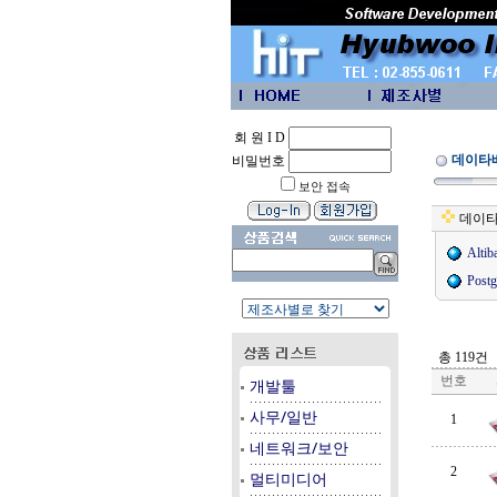
회 원 I D
데이타
비밀번호
보안 접속
데이
Altib
Post
총 119건
번호
개발툴
사무/일반
1
네트워크/보안
2
멀티미디어