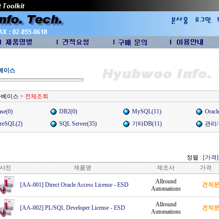
베이스
타베이스
>
전체조회
ase(0)
DB2(0)
MySQL(11)
Oracl
greSQL(2)
SQL Server(35)
기타DB(11)
관리/
정렬 :
[가격]
사진
제품명
제조사
가격
Allround
[AA-001] Direct Oracle Access License
-
ESD
견적
Automations
Allround
[AA-002] PL/SQL Developer License
-
ESD
견적
Automations