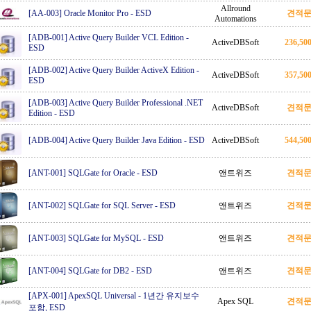
Allround
[AA-003] Oracle Monitor Pro
-
ESD
견적
Automations
[ADB-001] Active Query Builder VCL Edition
-
ActiveDBSoft
236,5
ESD
[ADB-002] Active Query Builder ActiveX Edition
-
ActiveDBSoft
357,5
ESD
[ADB-003] Active Query Builder Professional .NET
ActiveDBSoft
견적
Edition
-
ESD
[ADB-004] Active Query Builder Java Edition
-
ESD
ActiveDBSoft
544,5
[ANT-001] SQLGate for Oracle
-
ESD
앤트위즈
견적
[ANT-002] SQLGate for SQL Server
-
ESD
앤트위즈
견적
[ANT-003] SQLGate for MySQL
-
ESD
앤트위즈
견적
[ANT-004] SQLGate for DB2
-
ESD
앤트위즈
견적
[APX-001] ApexSQL Universal
-
1년간 유지보수
Apex SQL
견적
포함, ESD