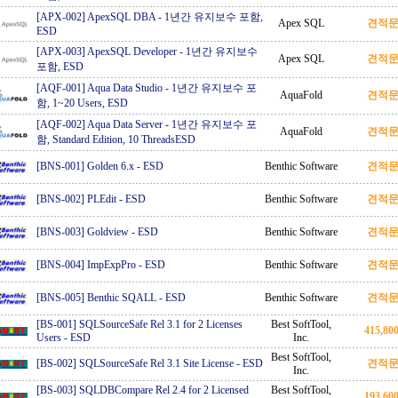
[APX-002] ApexSQL DBA
-
1년간 유지보수 포함,
Apex SQL
견적
ESD
[APX-003] ApexSQL Developer
-
1년간 유지보수
Apex SQL
견적
포함, ESD
[AQF-001] Aqua Data Studio
-
1년간 유지보수 포
AquaFold
견적
함, 1~20 Users, ESD
[AQF-002] Aqua Data Server
-
1년간 유지보수 포
AquaFold
견적
함, Standard Edition, 10 ThreadsESD
[BNS-001] Golden 6.x
-
ESD
Benthic Software
견적
[BNS-002] PLEdit
-
ESD
Benthic Software
견적
[BNS-003] Goldview
-
ESD
Benthic Software
견적
[BNS-004] ImpExpPro
-
ESD
Benthic Software
견적
[BNS-005] Benthic SQALL
-
ESD
Benthic Software
견적
[BS-001] SQLSourceSafe Rel 3.1 for 2 Licenses
Best SoftTool,
415,8
Users
-
ESD
Inc.
Best SoftTool,
[BS-002] SQLSourceSafe Rel 3.1 Site License
-
ESD
견적
Inc.
[BS-003] SQLDBCompare Rel 2.4 for 2 Licensed
Best SoftTool,
193,6