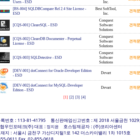
Users
-
ESD
Inc.
[BS-004] SQLDBCompare Rel 2.4 Site License
-
Best SoftTool,
견적
ESD
Inc.
Conquest
[CQS-001] CleareSQL
-
ESD
Software
견적
Solutions
Conquest
[CQS-002] CleareDB Documenter - Perpetual
Software
견적
License
-
ESD
Solutions
Conquest
[CQS-003] SQLDetective
-
ESD
Software
견적
Solutions
[DEV-001] dotConnect for Oracle-Developer Edition
Devart
견적
-
ESD
[DEV-002] dotConnect for MySQL-Developer
Devart
견적
Edition
-
ESD
[1]
[2]
[3]
[4]
번호 : 113-81-41795
통신판매업신고번호 :
제 2018 서울금천 102
 협우인포테크(주) 대표 :
호스팅제공자 : (주)코리아센터
정지윤
지 : 서울시 금천구 가산디지털1로 142 더스카이밸리 1차 1015호
-855-0611 Fax. 02-855-0618