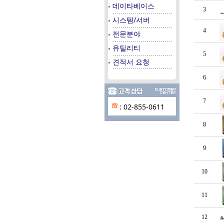
데이타베이스
3
시스템/서버
4
전문분야
유틸리티
5
견적서 요청
6
7
: 02-855-0611
8
9
10
11
12